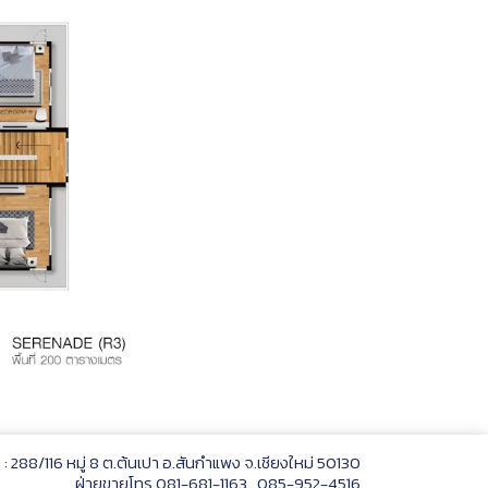
ยู่ : 288/116 หมู่ 8 ต.ต้นเปา อ.สันกำแพง จ.เชียงใหม่ 50130
ฝ่ายขายโทร 081-681-1163 , 085-952-4516